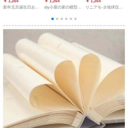
￥ 1,264
￥ 1,264
￥ 1,264
￥
新年元旦诞生日おめ
diy小屋の家の模型ク
リニアモ-タ地球仪发
でとうございます。
レイティーンが诞生
光自転星座ハイテク
妻の结婚记念日にギ
した日、彼女にライ
ラァ·フースティ·コロ
フトと音が同じで
トブロックの时间を
ン·ムデ·スク子供ネネ
す。故宫シリーズ防
送ってくれました。
·ト红男生诞生日日プ
水学生用プリセット
リエ·男クレエティー
ボックス4点セット
ン记念品彼氏那样リ
ダ-地球仪