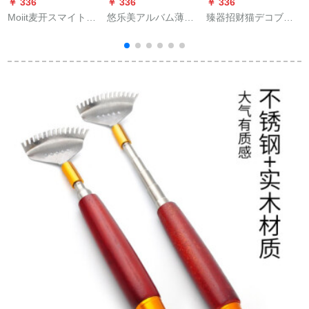
￥ 336
￥ 336
￥ 336
￥
Moiit麦开スマイトレ
悠乐美アルバム薄い
臻器招财猫デコブが
ー诞生日プランは男
アルバムアアルバム
开业したギフドレン
性と女性の彼氏と夫
成长アルバムム家庭
は日本で金持ちにな
にプロシュートしま
アルバム本教师の日
りました。猫の电动
す。
プロシュート诞生日
手です。お金を招き
プロモーション结业
ます。店と风の家で
シンドローム5寸6寸7
手を振って10寸の财
寸大容量タムコー
福をそろっていま
ス-1066枚
す。