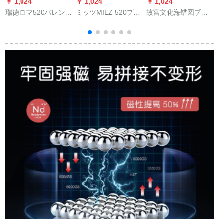
￥ 1,024
￥ 1,024
￥ 1,024
￥
瑞徳ロマ520バレンテ
ミッツMIEZ 520プロ
故宮文化海错図ブッ
诞生日のレプロは彼
ビジネ名棘ケアース
クライトパネル寝室
女に结婚记念日をプ
携带名棘ホルター黒
小夜灯クラクラレッ
レゼにします。妻に
86021バレンテリー
ト
ブレイズを入れま
ズダ氏にクレエトを
す。
します。