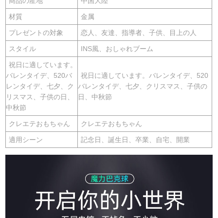
商品の産地
中国大陸
材質
金属
プレゼントの対象
恋人、友達、指導者、子供、目上の人
スタイル
INS風、おしゃれブーム
祝日に適しています。
バレンタイデ、520バ
祝日に適しています。バレンタイデ、520
レンタイデ、七夕、ク
バレンタイデ、七夕、クリスマス、子供の
リスマス、子供の日、
日、中秋節
中秋節
クレエテおもちゃん
クレエテおもちゃん
適用シーン
記念日、誕生日、卒業、自宅、開業