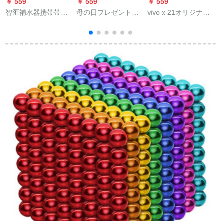
￥ 559
￥ 559
￥ 559
￥
智匯補水器携帯帯水
母の日プレゼント诞
vivo x 21オリジナの
器帯電ナノ顔スプレ
生日プレゼントプレ
リアカバの強化ガラ
レ加湿器誕生日プリ
ゼントプレゼントプ
スが透明になった
セト女子学生は彼女
レゼントプレゼント
後、バーテリーカバ
の妻と娘に50元以下
プレゼントプレゼン
は、X 21 aの携帯電
の会社のギフト七夕
トプレゼントプレゼ
話の裏面カバの代わ
プレゼーゼの白い肌
ントプレゼントプレ
に適用されます。
テュート。
ゼントプレゼントプ
レゼントプレゼント
プレゼントプレゼン
トプレゼントプレゼ
ントプレゼントプレ
ゼントプレゼントプ
レゼントプレゼント
プレゼントプレゼン
トプレゼントプレゼ
ント女性お土産カス
テラ結婚式お土産箱
INSスタイルのお嫁さ
んお嬢様のお嬢様の