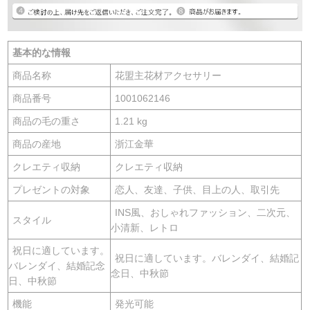
基本的な情報
商品名称
花盟主花材アクセサリー
商品番号
1001062146
商品の毛の重さ
1.21 kg
商品の産地
浙江金華
クレエティ収納
クレエティ収納
プレゼントの対象
恋人、友達、子供、目上の人、取引先
INS風、おしゃれファッション、二次元、
スタイル
小清新、レトロ
祝日に適しています。
祝日に適しています。バレンダイ、結婚記
バレンダイ、結婚記念
念日、中秋節
日、中秋節
機能
発光可能