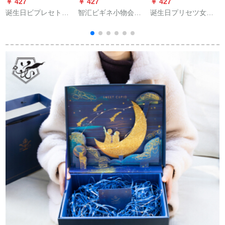
￥ 427
￥ 427
￥ 427
￥
诞生日ビプレセト女
智汇ビギネ小物会社
诞生日プリセツ女子
子の母の日520バレン
のギフト社员福祉カ
520バレンタイの母の
テ-デ-トの奥さんとお
ードロゴマーク会议
日プロシュート告白
母さんに一周年の结
活动はお客様に
彼女の奥さんとお母
婚记念日ギガフレ-エ
Bluetoothスピピート
さんに结婚记念日ゴ
用品特别高级感のゴ
カニ低音炮を携帯し
ンドゥールデレージ
ンドレットレットレ
て帯を持っていま
ット证明书
ットレットレットレ
す。
ットレットレットレ
ットレットレットレ
ットレット