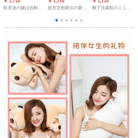
￥ 1,710
￥ 1,710
￥ 1,710
￥
欧美達の鍵は自動車
故宮文創衆位の愛卿~
靴下洗濯机のミニベ
の鍵をかけてステア
お湯を飲むんです。
ルは脱水して小型の
リングの男性の腰の
どうぞ。八宝合一保
子供供の半分の全自
錠をかけてキーの輪
温ケース、車載旅行
动寮の赤ちゃんの下
のペンダーをかけ
パッケージ、カープ
に洗濯机の强い洗濯
る。
ロシュート。スティ
+ビルレの抑制+手を
ンレスネイ直身カプ
加えます。
コンです。