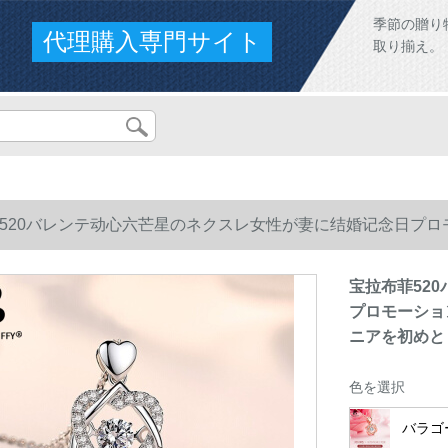
季節の贈り
代理購入専門サイト
取り揃え。
520バレンテ动心六芒星のネクスレ女性が妻に结婚记念日プロ
アを初めとします。
宝拉布菲52
プロモーショ
ニアを初めと
色を選択
バラゴ