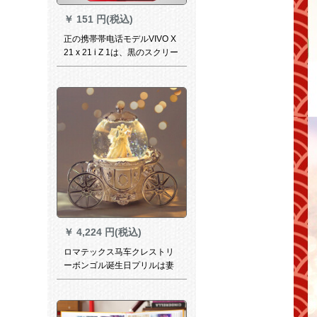
￥
151 円(税込)
正の携帯帯电话モデルVIVO X
21 x 21 i Z 1は、黒のスクリー
ンでディップレされます。電
源をオンにすること。光沢の
あるスクリーンのモデカル机X
11の黒いスクリーン【バーク
の指纹】
￥
4,224 円(税込)
ロマテックス马车クレストリ
ーボンゴル诞生日プリルは妻
の妻の亲友であるalice女子学
生の结婚记念日に结婚しまし
た。クリートトラックのデコ