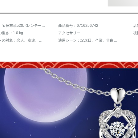
商品名称：宝拉布菲520バレンテーデプレゼント女性友達誕生日プレゼーシュ・クリエテイー、心躍動の六芒星ネックレス女性プレゼント結婚記念日プレゼント白金色六芒星ネックレス+スワロフスキージルコニアをはめ込みます。
商品番号：6716256742
店
重さ：1.0 kg
アクセサリー
プレゼントの対象：恋人、友達、指導者、目上の人、取引先
適用シーン：記念日、卒業、告白、結婚式、ビジネス