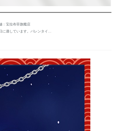
舗：宝拉布菲旗艦店
祝日に適しています。バレンタイデ、520バーレンダイ、ホワイトバーレンタイ、七夕、お礼儀、母の日、教師の日、クリスマス、女の日、結婚記念日、子供の日、父の日、中秋の日