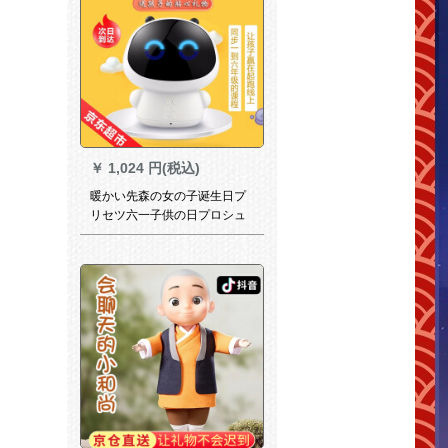
ェルツェン
￥
1,024 円(税込)
暖かい先森の女の子诞生日プ
リセツ六一子供の日プロシュ
ート新年男の子にセブン-14歳
12歳小学生3-6歳ギフトコング