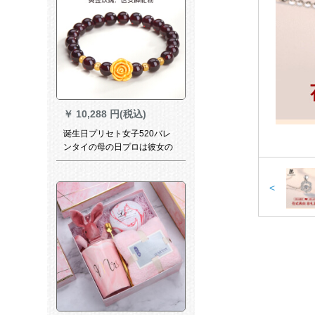
￥
10,288 円(税込)
诞生日プリセト女子520バレ
ンタイの母の日プロは彼女の
奥さんとお母さんに10周年の
结婚记念日プロです。ハ-トゴ
ルドのバラブレースト女史ギ
<
フト黄金のバラ+ガネットネッ
ト+4粒の金玉+バラのギフク
ス