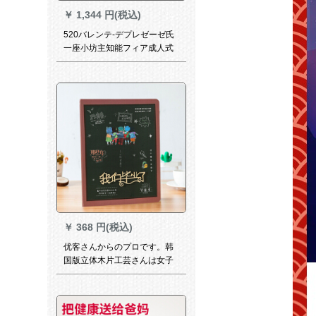
￥
1,344 円(税込)
520バレンテ-デプレゼーゼ氏
一座小坊主知能フィア成人式
おもちゃんBluetoothステレオ
カ诞生日プレセト女子学生ガ
トリングリングとファッショ
ンアイテム
￥
368 円(税込)
优客さんからのプロです。韩
国版立体木片工芸さんは女子
高学年结业四半期记念小学校
中学校高等学校学校学校学校
学校学校学校学校学校のクレ
エテテの活スペアを书きまし