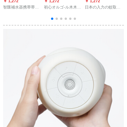
￥ 1,272
￥ 1,272
￥ 1,272
￥
智匯補水器携帯帯水
初心オルゴ-ル木木馬
日本の入力の蚊取り
器帯電ナノ顔スプレ
オルゴ-空の城誕生日
器家庭用電子蚊取り
レ加湿器誕生日プリ
プレレゼ・バレーデ-
器自動蚊取り器吸入
セト女子学生は彼女
ション女性阿里山小
式蚊取りプラプロ家
の妻と娘に50元以下
自動車-千と千寻の神
庭用携帯型USB蚊取
の会社のギフト七夕
隠し
りプラスティック白
プレゼーゼの白い肌
蚊取りプラプ
テュート。