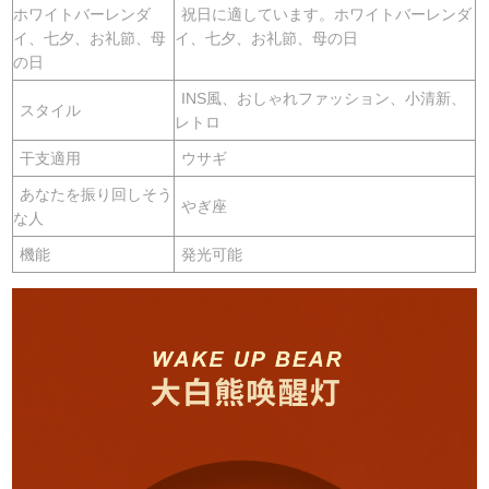
ホワイトバーレンダ
祝日に適しています。ホワイトバーレンダ
イ、七夕、お礼節、母
イ、七夕、お礼節、母の日
の日
INS風、おしゃれファッション、小清新、
スタイル
レトロ
干支適用
ウサギ
あなたを振り回しそう
やぎ座
な人
機能
発光可能