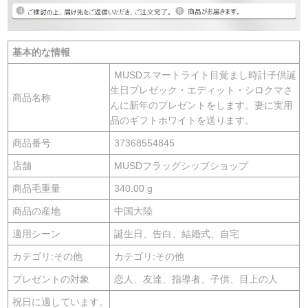
基本的な情報
MUSDスマートライト目覚まし時計子供誕
生日プレゼック・エディット・シロクマさ
商品名称
んに新年のプレゼントをします。妻に実用
品のギフトホワイトを送ります。
商品番号
37368554845
店舗
MUSDフラッグシップショップ
商品毛重量
340.00 g
商品の産地
中国大陸
適用シーン
誕生日、告白、結婚式、自宅
カテゴリ:その他
カテゴリ:その他
プレゼントの対象
恋人、友達、指導者、子供、目上の人
祝日に適しています。