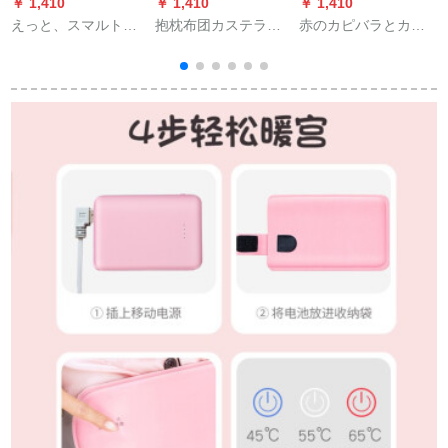
￥ 1,410
￥ 1,410
￥ 1,410
￥
えっと、スマルト保
抱枕布团カステラ会
赤のカピバラとカピ
智
温ケース304スティン
社のイベンで、ギフ
バラの話がきます。
R
ジャンプ紫外線除菌
ト印ロゴ用品の开业
クリーミーテープ注
记念品として、学生
意水表示温度TA 320
赏品をお客様にプロ
ml
シュートする。クリ
エティーン记念品従
业员の诞生日プレゼ
は、双鹿40*40
cm(100*150 cm展开)
です。