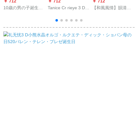
￥ 712
￥ 712
￥ 712
￥
10歳の男の子诞生日
Tanice Cr rieye 3 D立
【和風風情】韻清澄
プロシュート小学生
体付箋紙の高級感に
勝喜屋日本金属スト
の万年笔セト中学生
便利です。付箋を貼
レープと風南鋳鉄風
の娘の息子8-10-12歳
ります。520バレンタ
鈴富士山雪景色誕生
の実用品クリエテ子
イダイ母の日プレゼ
日プリゼ女と風レオ
供入学式プロシュー
ント誕生日プリセッ
古ききもののクレイ
ト子の赤木万年笔+セ
ト女性清水寺THK
ティーチ誕生日プレ
インペ【3つのペ先+3
020
ゼ富士雪景色青5 x
本のペ芯】
6.4 cm