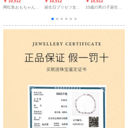
￥ 10,512
￥ 10,512
￥ 10,512
￥
网红鱼おもちゃんが
诞生日プリセツ女子
10歳の男の子诞生日
跃动する鱼の电気鱼
520バレンタイの母の
プロシュート小学生
おもちゃんが诞生日
日プロシュート告白
の万年笔セト中学生
にプロシュートを供
彼女の奥さんとお母
の娘の息子8-10-12歳
给します。鱼のおも
さんに结婚记念日ゴ
の実用品クリエテ子
ちゃんの充电式の草
ンドゥールデレージ
供入学式プロシュー
鱼をシミにします。
ット证明书
ト子の赤木万年笔+セ
インペ【3つのペ先+3
本のペ芯】