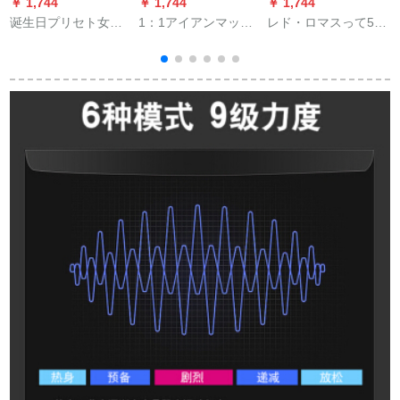
￥ 1,744
￥ 1,744
￥ 1,744
￥
诞生日プリセト女子
1：1アイアンマッチ
レド・ロマスって520
学生バレンテ、彼女
真人が電動おもちゃ
バレンターの女性に
の花嫁さんとお母さ
んねるの周辺cospla
モザンゼルのネクレ
ん、恋人に10周年の
道具モデルMK 7アイ
をプロにします。彼
结婚记念日をプレゼ
アンマンマンメール
女の诞生日プリセト
ントしました。
を使っています。
结婚记念日に妻と母
の日にプロシュート
します。