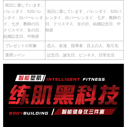
祝日に適しています。
バレンダイ、520バレ
祝日に適しています。バレンダイ、520バ
ンタイ、白バーレンタ
レンタイ、白バーレンタイ、七夕、教師の
イ、七夕、教師の日、
日、クリスマス、女の日、結婚記念日、中
クリスマス、女の日、
秋節
結婚記念日、中秋節
プレゼントの対象
恋人、友達、指導者、目上の人、取引先
適用シーン
記念日、誕生日、ビジネス、日常生活