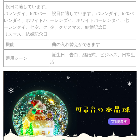
祝日に適しています。
バレンダイ、520バー
祝日に適しています。バレンダイ、520バ
レンダイ、ホワイトバ
ーレンダイ、ホワイトバーレンタイ、七
ーレンタイ、七夕、ク
夕、クリスマス、結婚記念日
リスマス、結婚記念日
機能
曲の入れ替えができます
誕生日、告白、結婚式、ビジネス、日常生
適用シーン
活