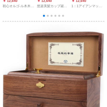
￥ 12,640
￥ 12,640
￥ 12,640
￥
初心オルゴ-ル木木馬
悠楽美髪カップ诞生
1：1アイアンマッチ
オルゴ-空の城誕生日
日プリセト女子学生
真人が電動おもちゃ
プレレゼ・バレーデ-
の実用品プレゼとし
んねるの周辺cospla
ション女性阿里山小
て、女子学生の彼氏
道具モデルMK 7アイ
自動車-千と千寻の神
と友达、先生と息子
アンマンマンメール
隠し
供にプロシュートし
を使っています。
ます。新年プレゼは
520バレンテでした。
プレゼはクレエテで
ある。