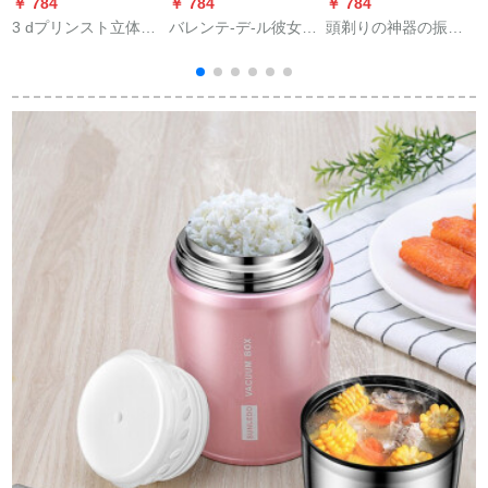
￥ 784
￥ 784
￥ 784
￥
3 dプリンスト立体絵
バレンテ-デ-ル彼女の
頭剃りの神器の振動
三d三地子供の落書し
妻の诞生日プロをプ
と同じじちゃプロの
たバイバイレーレ-シ
ロにしました。母の
坊主頭理髪器黒科学
プロ神画家馬良学生
女性に结婚记念日を
技術の髭剃りを電気
の絵筆play消耗材充
プロシュートしまし
的にして家庭用の髭
電セゾン原装男の子
た。ギフト音シノワ
剃りをします。
の子おもちゃんぴぴ
ズの口紅セントで
ーク-9 m消耗材+台座
す。プロ用の箱で
す。李佳琪は、開運
紅6本のマイルド口紅
の化粧箱を勧誘しま
す。